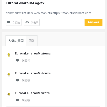
EuroraLellarouM ogdtx
darkmarket list dark web markets https://marketsdarknet.com
Answer
0 回答
3
表示
サ
イ
人気の質問
回答
ド
バ
EuroraLellarouM xiomg
ー
0 回答
EuroraLellarouM dcnzs
0 回答
EuroraLellarouM vxcfn
0 回答