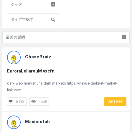
FUNxFAN
ChaseBraiz
ウ
ォ
EuroraLellarouM vxcfn
ッ
dark web market urls dark markets https://nexus-darknet-market-
チ
link.com
Latest
Answer
0 回答
4
表示
質
問
Maximofah