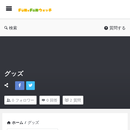
F
検索
質問する
グッズ
0
フォロワー
0
回答
2
質問
ホーム
/
グッズ