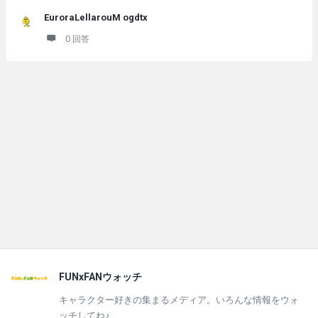
EuroraLellarouM ogdtx
0 回答
フ
FUNxFANウォッチ
ッ
キャラクター好きの集まるメディア。いろんな情報をウォ
タ
ッチしてね♪