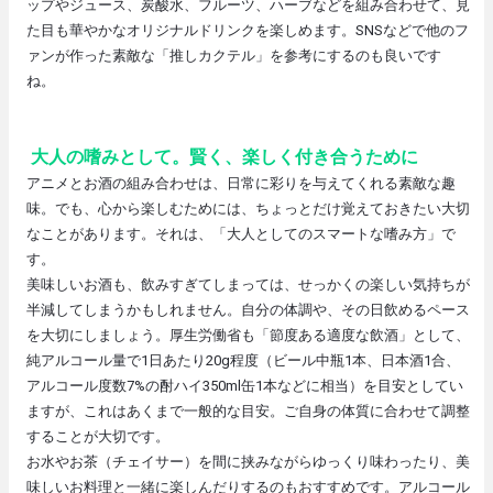
ップやジュース、炭酸水、フルーツ、ハーブなどを組み合わせて、見
た目も華やかなオリジナルドリンクを楽しめます。SNSなどで他のフ
ァンが作った素敵な「推しカクテル」を参考にするのも良いです
ね。
大人の嗜みとして。賢く、楽しく付き合うために
アニメとお酒の組み合わせは、日常に彩りを与えてくれる素敵な趣
味。でも、心から楽しむためには、ちょっとだけ覚えておきたい大切
なことがあります。それは、「大人としてのスマートな嗜み方」で
す。
美味しいお酒も、飲みすぎてしまっては、せっかくの楽しい気持ちが
半減してしまうかもしれません。自分の体調や、その日飲めるペース
を大切にしましょう。厚生労働省も「節度ある適度な飲酒」として、
純アルコール量で1日あたり20g程度（ビール中瓶1本、日本酒1合、
アルコール度数7%の酎ハイ350ml缶1本などに相当）を目安としてい
ますが、これはあくまで一般的な目安。ご自身の体質に合わせて調整
することが大切です。
お水やお茶（チェイサー）を間に挟みながらゆっくり味わったり、美
味しいお料理と一緒に楽しんだりするのもおすすめです。アルコール