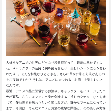
事
一
覧
大好きなアニメの世界にどっぷり浸る時間って、最高に幸せですよ
ね。キャラクターの活躍に胸を躍らせたり、美しいシーンに心を奪わ
れたり…。そんな特別なひとときを、さらに豊かに彩る方法があるの
をご存知ですか？ それは、アニメにまつわる「お酒」を楽しむこと
なんです。
最近、アニメ作品に登場するお酒や、キャラクターをイメージしたコ
ラボ商品、さらにはファン自身が創造する「推しカクテル」などを通
じて、作品世界を味わうという楽しみ方が、静かなブームになってい
ます。今回は、そんなアニメとお酒の素敵な関係と、その楽しみ方を