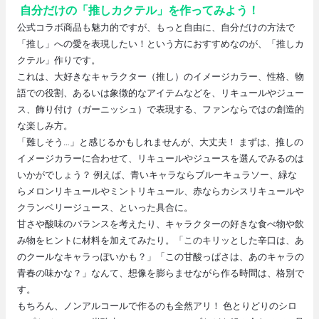
自分だけの「推しカクテル」を作ってみよう！
公式コラボ商品も魅力的ですが、もっと自由に、自分だけの方法で
「推し」への愛を表現したい！という方におすすめなのが、「推しカ
クテル」作りです。
これは、大好きなキャラクター（推し）のイメージカラー、性格、物
語での役割、あるいは象徴的なアイテムなどを、リキュールやジュー
ス、飾り付け（ガーニッシュ）で表現する、ファンならではの創造的
な楽しみ方。
「難しそう…」と感じるかもしれませんが、大丈夫！ まずは、推しの
イメージカラーに合わせて、リキュールやジュースを選んでみるのは
いかがでしょう？ 例えば、青いキャラならブルーキュラソー、緑な
らメロンリキュールやミントリキュール、赤ならカシスリキュールや
クランベリージュース、といった具合に。
甘さや酸味のバランスを考えたり、キャラクターの好きな食べ物や飲
み物をヒントに材料を加えてみたり。「このキリッとした辛口は、あ
のクールなキャラっぽいかも？」「この甘酸っぱさは、あのキャラの
青春の味かな？」なんて、想像を膨らませながら作る時間は、格別で
す。
もちろん、ノンアルコールで作るのも全然アリ！ 色とりどりのシロ