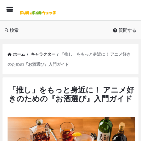
F
検索
質問する
ホーム
/
キャラクター
/
「推し」をもっと身近に！ アニメ好き
のための『お酒選び』入門ガイド
FUNxFAN
「推し」をもっと身近に！ アニメ好
ウ
きのための『お酒選び』入門ガイド
ォ
ッ
チ
Latest
記