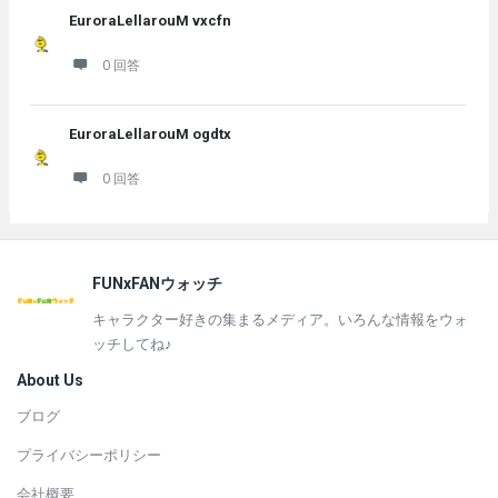
EuroraLellarouM vxcfn
0 回答
EuroraLellarouM ogdtx
0 回答
フ
FUNxFANウォッチ
ッ
キャラクター好きの集まるメディア。いろんな情報をウォ
タ
ッチしてね♪
ー
About Us
ブログ
プライバシーポリシー
会社概要