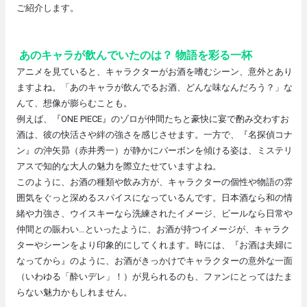
ご紹介します。
あのキャラが飲んでいたのは？ 物語を彩る一杯
アニメを見ていると、キャラクターがお酒を嗜むシーン、意外とあり
ますよね。「あのキャラが飲んでるお酒、どんな味なんだろう？」な
んて、想像が膨らむことも。
例えば、『ONE PIECE』のゾロが仲間たちと豪快に宴で酌み交わすお
酒は、彼の快活さや絆の強さを感じさせます。一方で、『名探偵コナ
ン』の沖矢昴（赤井秀一）が静かにバーボンを傾ける姿は、ミステリ
アスで知的な大人の魅力を際立たせていますよね。
このように、お酒の種類や飲み方が、キャラクターの個性や物語の雰
囲気をぐっと深めるスパイスになっているんです。日本酒なら和の情
緒や力強さ、ウイスキーなら洗練されたイメージ、ビールなら日常や
仲間との賑わい…といったように、お酒が持つイメージが、キャラク
ターやシーンをより印象的にしてくれます。時には、『お酒は夫婦に
なってから』のように、お酒がきっかけでキャラクターの意外な一面
（いわゆる「酔いデレ」！）が見られるのも、ファンにとってはたま
らない魅力かもしれません。