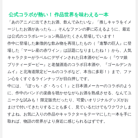
公式コラボが熱い！ 作品世界を味わえる一本
「あのアニメに出てきたお酒、飲んでみたいな」「推しキャラをイメ
ージしたお酒があったら…」そんなファンの夢に応えるように、最近
は公式のコラボレーション商品がたくさん登場しています！
作中に登場した象徴的な飲み物を再現したもの（『進撃の巨人』に登
場した「マーレ産の赤ワイン」は話題になりましたね！）から、人気
キャラクターがラベルにデザインされた日本酒やビール（『ウマ娘
プリティーダービー』と老舗酒造のコラボ日本酒や、『ゴールデンカ
ムイ』と北海道限定ビールのコラボなど、本当に多彩！）まで、ファ
ン心をくすぐるラインナップが目白押しです。
中には、『ぼっち・ざ・ろっく！』と日本酒メーカーのコラボのよう
に、作中のバンドの楽曲を聴かせながらお酒を熟成させる、なんてユ
ニークな試みも！ 限定販売だったり、可愛いオリジナルグッズがお
まけで付いてきたりすることも多く、見ているだけでもワクワクしま
すよね。お気に入りの作品やキャラクターをテーマにした一本を手に
取れば、物語の世界がより身近に感じられるはずです。