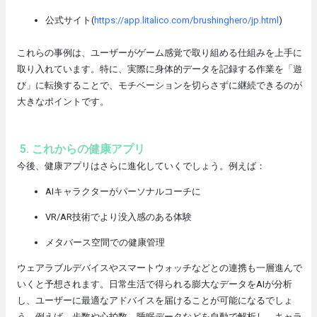
公式サイト(
https://app.litalico.com/brushinghero/jp.html
)
これらの事例は、ユーザーがゲーム感覚で取り組める仕組みを上手に
取り入れています。特に、実際に身体的データを記録する作業を「遊
び」に転換することで、モチベーションを切らさずに継続できるのが
大きなポイントです。
5. これからの健康アプリ
今後、健康アプリはさらに進化していくでしょう。例えば：
AIキャラクターがパーソナルコーチに
VR/AR技術でより没入感のある体験
メタバース空間での健康管理
ウェアラブルデバイスやスマートウォッチなどとの連携も一層進んで
いくと予想されます。日常生活で得られる膨大なデータをAIが分析
し、ユーザーに最適なアドバイスを届けることが可能になるでしょ
う。例えば、歩数や心拍数、睡眠データなどを自動で解析し、キャラ