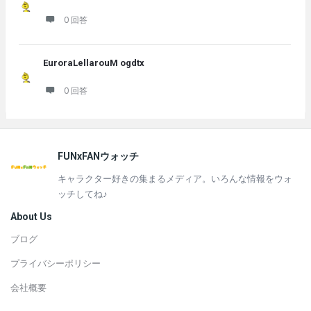
0 回答
EuroraLellarouM ogdtx
0 回答
フ
FUNxFANウォッチ
ッ
キャラクター好きの集まるメディア。いろんな情報をウォ
タ
ッチしてね♪
ー
About Us
ブログ
プライバシーポリシー
会社概要